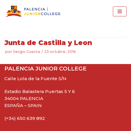
Saltar
al
contenido
Junta de Castilla y Leon
por
Sergio Cuesta
23 octubre, 2016
PALENCIA JUNIOR COLLEGE
Calle Lola de la Fuente S/N
Estadio Balastera Puertas 5 Y 6
34004 PALENCIA
ESPAÑA – SPAIN
(+34) 650 639 892